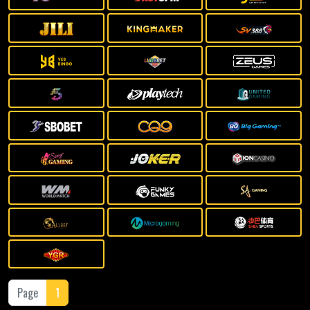
Page
1